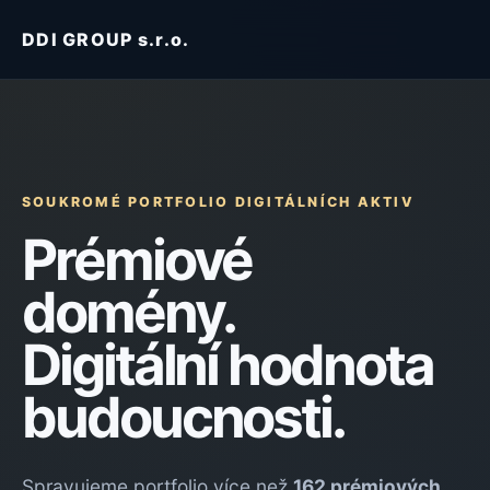
DDI GROUP s.r.o.
SOUKROMÉ PORTFOLIO DIGITÁLNÍCH AKTIV
Prémiové
domény.
Digitální hodnota
budoucnosti.
Spravujeme portfolio více než
162 prémiových