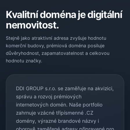
Kvalitní doména je digitální
nemovitost.
Stejně jako atraktivní adresa zvyšuje hodnotu
komerční budovy, prémiová doména posiluje
důvěryhodnost, zapamatovatelnost a celkovou
hodnotu značky.
DDI GROUP s.r.o. se zaměřuje na akvizici,
správu a rozvoj prémiových
internetových domén. Naše portfolio
zahrnuje vzácné třípísmenné .CZ
domény, výrazné brandové názvy i
oborově zaměřené adresy připravené pro