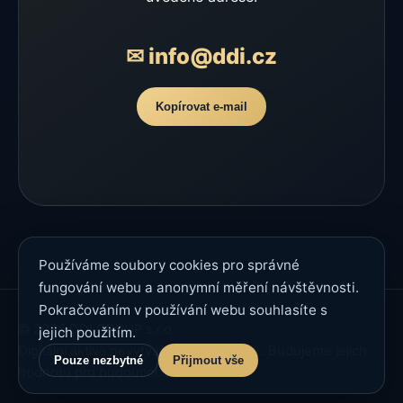
✉ info@ddi.cz
Kopírovat e-mail
Používáme soubory cookies pro správné
fungování webu a anonymní měření návštěvnosti.
Pokračováním v používání webu souhlasíte s
© 2026 DDI GROUP s.r.o.
jejich použitím.
Digitální aktiva nevytváříme pro dnešek. Budujeme jejich
Pouze nezbytné
Přijmout vše
hodnotu pro budoucnost.